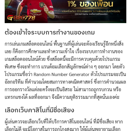
ต้องเข้าใจระบบการทำงานของเกม
การเล่นเกมสล็อตออนไลน์ พื้นฐานที่ผู้เล่นจะต้องเรียนรู้อีกหนึ่งสิ่ง
เลย ก็คือการศึกษาและทำความเข้าใจ เรื่องระบบการทำงานของ
เกมสล็อตออนไลน์ด้วย ซึ่งสล็อตนี้จะมีการควบคุมด้วยโปรแกรม
พิเศษ ซึ่งจะทำการ แรนด้อมเลือกสัญลักษณ์ต่าง ๆ ออกมา โดยตัว
โปรแกรมชื่อว่า Random Number Generator ตัวโปรแกรมจะเป็น
อัลกอริทึม ที่คำนวณโดยสมการทางคณิตศาสตร์ ซึ่งการคำนวณผล
การออกรางวัลแต่ละครั้งจะเป็นอิสระ ไม่สามารถถูกรบกวน หรือ
แทรกแซงได้ ผลที่ออกมา จึงมีความยุติธรรมมากที่สุดนั่นเองค่ะ
เลือกเว็บคาสิโนที่มีชื่อเสียง
ผู้เล่นควรจะเลือกเว็บที่ให้บริการคาสิโนออนไลน์ ที่มีชื่อเสียง หาก
เลือกไม่ดี จะมีโอกาสในการถูกโกงสูงมาก ให้ผู้เล่นพยายามเลือก