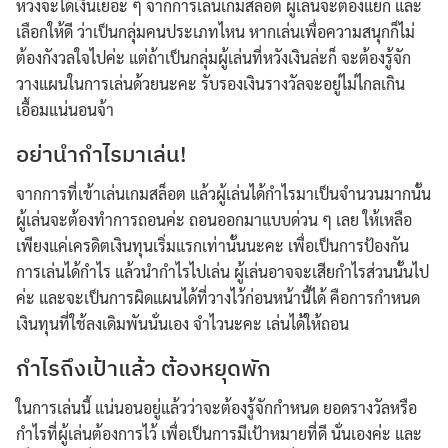
หวังจะได้เงินเยอะ ๆ จากการเล่นเกมสล็อต ผู้เล่นจะต้องแยก และ
เลือกให้ดี ว่าเป็นกลุ่มคนประเภทไหน หากเล่นเพื่อความสนุกก็ไม่
ต้องกังวลใจไปค่ะ แต่ถ้าเป็นกลุ่มผู้เล่นที่หวังเงินล่ะก็ จะต้องรู้จัก
วางแผนในการเล่นด้วยนะคะ รับรองเงินรางวัลจะอยู่ไม่ไกลเกิน
เอื้อมแน่นอนจ้า
อย่านำกำไรมาเล่น!
จากการที่เข้าเล่นเกมสล็อต แล้วผู้เล่นได้กำไรมาเป็นจำนวนมากนั้น
ผู้เล่นจะต้องทำการถอนค่ะ ถอนออกมาแบบด่วน ๆ เลย ให้เหลือ
เพียงแค่เครดิตเงินทุนเริ่มแรกเท่านั้นนะคะ เพื่อเป็นการป้องกัน
การเล่นได้กำไร แล้วนำกำไรไปเล่น ผู้เล่นอาจจะเสียกำไรส่วนนั้นไป
ค่ะ และจะเป็นการผิดแผนได้ที่วางไว้ก่อนหน้านี้ได้ คือการกำหนด
เงินทุนที่ใช้ลงเดิมพันนั่นเอง จำไวนะคะ เล่นได้ให้ถอน
กำไรถึงเป้าแล้ว ต้องหยุดพัก
ในการเล่นนี้ แน่นอนอยู่แล้วว่าจะต้องรู้จักกำหนด ยอดรางวัลหรือ
กำไรที่ผู้เล่นต้องการไว้ เพื่อเป็นการมีเป้าหมายที่ดี นั่นเองค่ะ และ