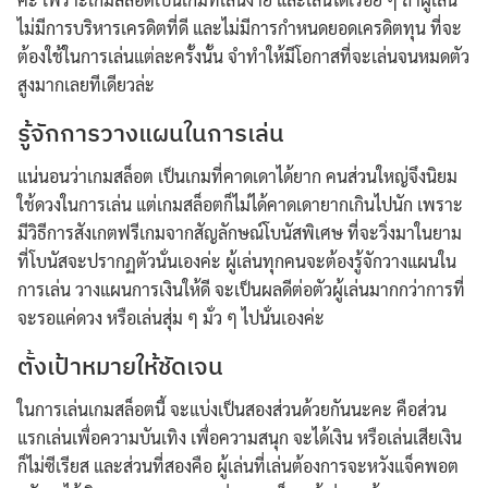
ไม่มีการบริหารเครดิตที่ดี และไม่มีการกำหนดยอดเครดิตทุน ที่จะ
ต้องใช้ในการเล่นแต่ละครั้งนั้น จำทำให้มีโอกาสที่จะเล่นจนหมดตัว
สูงมากเลยทีเดียวล่ะ
รู้จักการวางแผนในการเล่น
แน่นอนว่าเกมสล็อต เป็นเกมที่คาดเดาได้ยาก คนส่วนใหญ่จึงนิยม
ใช้ดวงในการเล่น แต่เกมสล็อตก็ไม่ได้คาดเดายากเกินไปนัก เพราะ
มีวิธีการสังเกตฟรีเกมจากสัญลักษณ์โบนัสพิเศษ ที่จะวิ่งมาในยาม
ที่โบนัสจะปรากฏตัวนั่นเองค่ะ ผู้เล่นทุกคนจะต้องรู้จักวางแผนใน
การเล่น วางแผนการเงินให้ดี จะเป็นผลดีต่อตัวผู้เล่นมากกว่าการที่
จะรอแค่ดวง หรือเล่นสุ่ม ๆ มั่ว ๆ ไปนั่นเองค่ะ
ตั้งเป้าหมายให้ชัดเจน
ในการเล่นเกมสล็อตนี้ จะแบ่งเป็นสองส่วนด้วยกันนะคะ คือส่วน
แรกเล่นเพื่อความบันเทิง เพื่อความสนุก จะได้เงิน หรือเล่นเสียเงิน
ก็ไม่ซีเรียส และส่วนที่สองคือ ผู้เล่นที่เล่นต้องการจะหวังแจ็คพอต