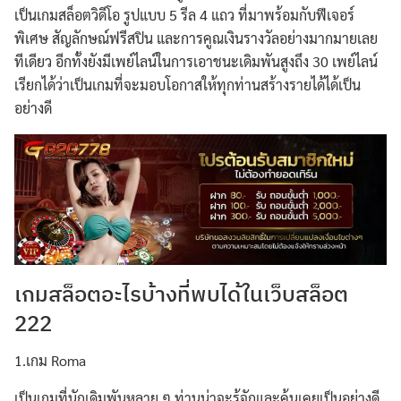
เป็นเกมสล็อตวิดีโอ รูปแบบ 5 รีล 4 แถว ที่มาพร้อมกับฟีเจอร์
พิเศษ สัญลักษณ์ฟรีสปิน และการคูณเงินรางวัลอย่างมากมายเลย
ทีเดียว อีกทั้งยังมีเพย์ไลน์ในการเอาชนะเดิมพันสูงถึง 30 เพย์ไลน์
เรียกได้ว่าเป็นเกมที่จะมอบโอกาสให้ทุกท่านสร้างรายได้ได้เป็น
อย่างดี
เกมสล็อตอะไรบ้างที่พบได้ในเว็บสล็อต
222
1.เกม Roma
เป็นเกมที่นักเดิมพันหลาย ๆ ท่านน่าจะรู้จักและคุ้นเคยเป็นอย่างดี