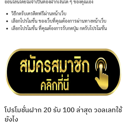
ออนไลน์โดยไม่จำเป็นต้องฝากเงินใด ๆ ของคุณเอง
วิธีกดรับเครดิตฟรีผ่านหน้าเว็บ
เลือกโปรโมชั่น ของเว็บที่คุณต้องการผ่านทางหน้าเว็บ
เลือกโปรโมชั่น ที่คุณต้องการรับกดปุ่ม กดรับโปรโมชั่น
โปรโมชั่นฝาก 20 รับ 100 ล่าสุด วอลเลทใช้
ยังไง