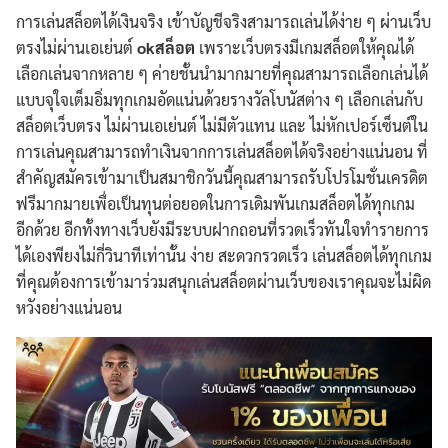
การเล่นสล็อตได้เงินจริง เข้าบัญชีจริงสามารถเล่นได้ง่าย ๆ ผ่านเว็บ
ตรงไม่ผ่านเอเย่นต์
okสล็อต
เพราะเว็บตรงมีเกมสล็อตให้คุณได้
เลือกเล่นจากหลาย ๆ ค่ายชั้นนำมากมายที่คุณสามารถเลือกเล่นได้
แบบจุใจเต็มอิ่มทุกเกมอัดแน่นด้วยรางวัลโบนัสต่าง ๆ เลือกเล่นกับ
สล็อตเว็บตรง ไม่ผ่านเอเย่นต์ ไม่มีตัวแทน และ ไม่หักเปอร์เซ็นต์ใน
การเล่นคุณสามารถทำเงินจากการเล่นสล็อตได้จริงอย่างแน่นอน ที่
สำคัญสมัครเข้ามาเป็นสมาชิกวันนี้คุณสามารถรับโปรโมชั่นเครดิต
ฟรีมากมายเพื่อเป็นทุนต่อยอดในการเดิมพันเกมสล็อตได้ทุกเกม
อีกด้วย อีกทั้งทางเว็บยังมีระบบฝากถอนที่รวดเร็วทันใจทำรายการ
ได้เองพียงไม่กี่วินาทีเท่านั้น ง่าย สะดวกรวดเร็ว เล่นสล็อตได้ทุกเกม
ที่คุณต้องการเข้ามาร่วมสนุกเล่นสล็อตผ่านเว็บของเราคุณจะไม่ผิด
หวังอย่างแน่นอน