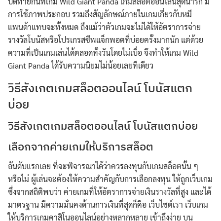
ปิดท้ายกันที่เกม Wild Giant Panda เกมสล็อตออนไลน์สุดน่ารัก มี
การใช้ภาพประกอบ รวมถึงสัญลักษณ์ภายในเกมเกี่ยวกับหมี
แพนด้าแทบจะทั้งหมด ถึงแม้ว่าตัวเกมจะไม่ได้ให้อัตราการจ่าย
รางวัลโบนัสหรือโปรเกรสซีพแจ็กพอตที่บ่อยครั้งมากนัก แต่ด้วย
ความที่เป็นเกมเล่นได้ตลอดทั้งวันโดยไม่เบื่อ จึงทำให้เกม Wild
Giant Panda ได้รับความนิยมไม่น้อยเลยทีเดียว
วิธีสังเกตเกมสล็อตออนไลน์ โบนัสแตก
บ่อย
วิธีสังเกตเกมสล็อตออนไลน์ โบนัสแตกบ่อย
เลือกจากค่ายเกมให้บริการสล็อต
อันดับแรกเลย ที่จะพิจารณาได้ว่าควรลงทุนกับเกมสล็อตนั้น ๆ
หรือไม่ ผู้เล่นจะต้องให้ความสำคัญกับการเลือกลงทุน ให้ถูกเว็บเกม
ซึ่งจากสถิติพบว่า ค่ายเกมที่ให้อัตราการจ่ายเงินรางวัลที่สูง และได้
มาตรฐาน มีความมั่นคงด้านการเงินที่สุดก็คือ เว็บไซต์เรา เว็บเกม
ให้บริการเกมคาสิโนออนไลน์อย่างหลากหลาย เข้าถึงง่าย บน