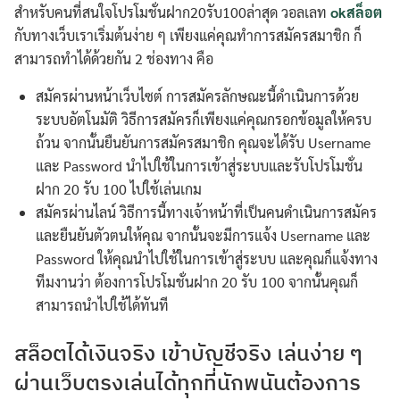
สำหรับคนที่สนใจโปรโมชั่นฝาก20รับ100ล่าสุด วอลเลท
okสล็อต
กับทางเว็บเราเริ่มต้นง่าย ๆ เพียงแค่คุณทำการสมัครสมาชิก ก็
สามารถทำได้ด้วยกัน 2 ช่องทาง คือ
สมัครผ่านหน้าเว็บไซต์ การสมัครลักษณะนี้ดำเนินการด้วย
ระบบอัตโนมัติ วิธีการสมัครก็เพียงแค่คุณกรอกข้อมูลให้ครบ
ถ้วน จากนั้นยืนยันการสมัครสมาชิก คุณจะได้รับ Username
และ Password นำไปใช้ในการเข้าสู่ระบบและรับโปรโมชั่น
ฝาก 20 รับ 100 ไปใช้เล่นเกม
สมัครผ่านไลน์ วิธีการนี้ทางเจ้าหน้าที่เป็นคนดำเนินการสมัคร
และยืนยันตัวตนให้คุณ จากนั้นจะมีการแจ้ง Username และ
Password ให้คุณนำไปใช้ในการเข้าสู่ระบบ และคุณก็แจ้งทาง
ทีมงานว่า ต้องการโปรโมชั่นฝาก 20 รับ 100 จากนั้นคุณก็
สามารถนำไปใช้ได้ทันที
สล็อตได้เงินจริง เข้าบัญชีจริง เล่นง่าย ๆ
ผ่านเว็บตรงเล่นได้ทุกที่นักพนันต้องการ