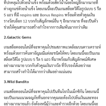
ที่ปกคลุมไปด้วยน้ำแข็ง พร้อมด้วยสัตว์น้ำน้อยใหญ่อีกมากมายที่
ต่างถูกแช่ด้วยน้ำแข็ง โดยเกมนี้จะเป็นเกมสล็อตวิดีโอรูปแบบ 5 รีล
5 แถว ที่มี respins และ Bonus Respins พร้อมด้วยตัวคูณเงิน
รางวัลบล็อก 12 บวกกับสัญลักษณ์อื่น ๆ อีกมากมาย ที่จะเป็นตัว
ช่วยให้คุณสามารถสร้างกำไรจากการเดิมพันมากกว่าเดิม
2.Galactic Gems
เกมสล็อตออนไลน์ที่จะพาคุณไปชมสภาพแวดล้อมบนดาวเคราะห์
พร้อมด้วยการค้นหาอัญมณีแต่ละชนิดให้พบ โดยเกมนี้จะเป็นเกม
สล็อตวิดีโอ รูปแบบ 5 รีล 5 แถว ที่มาพร้อมกับสัญลักษณ์พิเศษ
อย่างมากมาย บวกกับตัวคูณเงินรางวัล ที่รับรองได้เลยว่าจะ
สามารถสร้างกำไรได้มากกว่าเดิมอย่างแน่นอน
3.Wild Bandito
เกมสล็อตออนไลน์ที่จะพาคุณไปเป็นทีมโจรในเม็กซิกัน โดยเกมนี้
จะเป็นเกมแนวผจญภัยที่นอกจากคุณจะต้องไปปล้นเงินและทอง
อย่างมากมายแล้ว ยังต้องหนีผู้ว่าและตำรวจอีกด้วย โดยเกมนี้จะ