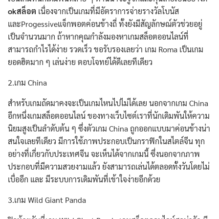
okสล็อต
เนื่องจากเป็นเกมที่มีอัตราการจ่ายรางวัลโบนัส
และProgessiveแจ็กพอตค่อนข้างถี่ ทั้งยังมีสัญลักษณ์ตัวช่วยอยู่
เป็นจำนวนมาก ถ้าหากคุณกำลังมองหาเกมสล็อตออนไลน์ที่
สามารถกำไรได้ง่าย รวดเร็ว ขอรับรองเลยว่า เกม Roma เป็นเกม
ยอดฮิตมาก ๆ เล่นง่าย ตอบโจทย์ได้ดีเลยทีเดียว
2.เกม China
สำหรับเกมถัดมาคงจะเป็นเกมไหนไปไม่ได้เลย นอกจากเกม China
อีกหนึ่งเกมสล็อตออนไลน์ ของทางเว็บไซต์เราที่นักเดิมพันให้ความ
นิยมสูงเป็นลำดับต้น ๆ ซึ่งตัวเกม China ถูกออกแบบมาค่อนข้างน่า
สนใจเลยทีเดียว มีการใช้ภาพประกอบเป็นกราฟิกในสไตล์จีน ทุก
อย่างที่เกี่ยวกับประเทศจีน จะเห็นได้จากเกมนี้ ซึ่งนอกจากภาพ
ประกอบที่มีความสวยงามแล้ว ยังสามารถเล่นได้ตลอดทั้งวันโดยไม่
เบื่ออีก และ มีระบบการเดิมพันที่เข้าใจง่ายอีกด้วย
3.เกม Wild Giant Panda