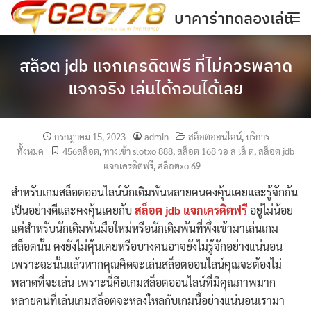
Skip
บาคาร่าทดลองเล่น
to
content
สล็อต jdb แจกเครดิตฟรี ที่ไม่ควรพลาด
แจกจริง เล่นได้ถอนได้เลย
กรกฎาคม 15, 2023
admin
สล็อตออนไลน์
,
บริการ
ทั้งหมด
456สล็อต
,
ทางเข้า slotxo 888
,
สล็อต 168 วอ ล เล็ ต
,
สล็อต jdb
แจกเครดิตฟรี
,
สล็อตxo 69
สำหรับเกมสล็อตออนไลน์นักเดิมพันหลายคนคงคุ้นเคยและรู้จักกัน
เป็นอย่างดีและคงคุ้นเคยกับ
สล็อต jdb แจกเครดิตฟรี
อยู่ไม่น้อย
แต่สำหรับนักเดิมพันมือใหม่หรือนักเดิมพันที่พึ่งเข้ามาเล่นเกม
สล็อตนั้น คงยังไม่คุ้นเคยหรือบางคนอาจยังไม่รู้จักอย่างแน่นอน
เพราะฉะนั้นแล้วหากคุณคิดจะเล่นสล็อตออนไลน์คุณจะต้องไม่
พลาดที่จะเล่น เพราะนี่คือเกมสล็อตออนไลน์ที่มีคุณภาพมาก
หลายคนที่เล่นเกมสล็อตจะหลงใหลกับเกมนี้อย่างแน่นอนเรามา