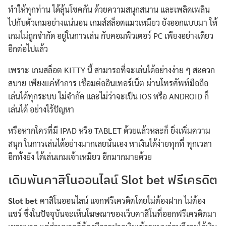
ทำให้ทุกท่าน ได้ลุ้นโชคกัน ด้วยความสนุกสนาน และเพลิดเพลิน
ไปกับตัวเกมอย่างแน่นอน เกมส์สล็อตแมวเหมียว ยังออกแบบมา ให้
เกมไม่ถูกจำกัด อยู่ในการเล่น กับคอมพิวเตอร์ PC เพียงอย่างเดียว
อีกต่อไปแล้ว
เพราะ เกมสล็อต KITTY นี้ สามารถที่จะเล่นได้อย่างง่าย ๆ สะดวก
สบาย เพียงแค่ทำการ เชื่อมต่ออินเทอร์เน็ต ผ่านโทรศัพท์มือถือ
เล่นได้ทุกระบบ ไม่จำกัด และไม่ว่าจะเป็น iOS หรือ ANDROID ก็
เล่นได้ อย่างไร้ปัญหา
หรือหากใครที่มี IPAD หรือ TABLET ด้วยแล้วหละก็ ยิ่งเพิ่มความ
สนุก ในการเล่นได้อย่างมากเลยนั่นเอง หาเงินได้ง่ายทุกที่ ทุกเวลา
อีกทั้งยัง ได้เล่นเกมเจ้าเหมียว อีกมากมายด้วย
เดิมพันคาสิโนออนไลน์ Slot bet ฟรีเครดิต
Slot bet
คาสิโนออนไลน์ แจกฟรีเครดิตโดยไม่ต้องฝาก ไม่ต้อง
แชร์ ซึ่งในปัจจุบันจะเห็นโฆษณาของเว็บคาสิโนที่ออกฟรีเครดิตมา