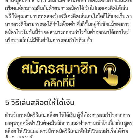
ทำให้ผู้สมัคร สามารถเล่นเกมคาสิโนได้ฟรี โดยไม่ต้องฝากเงินใดใด
เพียงแค่สามารถยืนยันตัวตนการสมัครได้ รับไปเลยเครดิตให้เล่น
ฟรี ให้คุณสามารถทดลองรับฟรีเครดิตเล่นเกมใดใดก็ได้ของเว็บเรา
หากดวงดีก็สามารถจะได้กำไรด้วยซ้ำ ซึ่งก็ขึ้นอยู่กับข้อแม้ของการ
สมัครโปรโมชั่นนี้ว่า จะสามารถถอนกำไรขั้นต่ำออกมาได้เท่าไหร่
หรือบางเว็บไม่มีขั้นต่ำในการถอนกำไรด้วยซ้ำ
5 วิธีเล่นสล็อตให้ได้เงิน
สำหรับเทคนิควิธีเล่น สล็อต ให้ได้เงิน ผู้ที่ต้องการผลกำไรจากการ
ลงทุนทุกครั้งจำเป็นต้องมีหลักการและทำความเข้าใจเกี่ยวกับ สูตร
สล็อต ให้เป็นและ ควรมีเทคนิควิธีเล่นเพื่อให้เป็นผลสำเร็จได้ง่าย