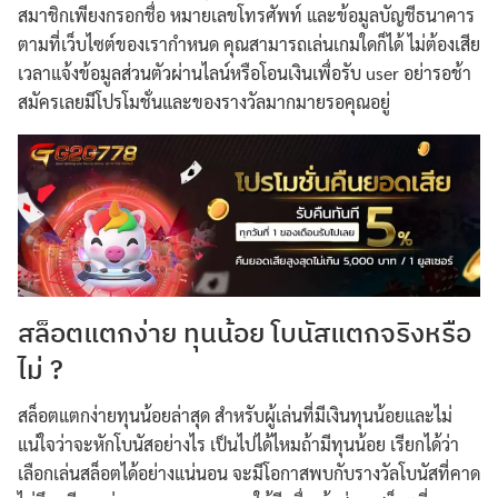
สมาชิกเพียงกรอกชื่อ หมายเลขโทรศัพท์ และข้อมูลบัญชีธนาคาร
ตามที่เว็บไซต์ของเรากำหนด คุณสามารถเล่นเกมใดก็ได้ ไม่ต้องเสีย
เวลาแจ้งข้อมูลส่วนตัวผ่านไลน์หรือโอนเงินเพื่อรับ user อย่ารอช้า
สมัครเลยมีโปรโมชั่นและของรางวัลมากมายรอคุณอยู่
สล็อตแตกง่าย ทุนน้อย โบนัสแตกจริงหรือ
ไม่ ?
สล็อตแตกง่ายทุนน้อยล่าสุด สำหรับผู้เล่นที่มีเงินทุนน้อยและไม่
แน่ใจว่าจะหักโบนัสอย่างไร เป็นไปได้ไหมถ้ามีทุนน้อย เรียกได้ว่า
เลือกเล่นสล็อตได้อย่างแน่นอน จะมีโอกาสพบกับรางวัลโบนัสที่คาด