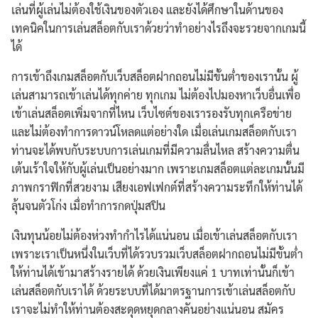
เล่นที่ผู้เล่นไม่ต้องใช้เงินของตัวเอง และยังได้ศึกษาในด้านของ
เทคนิคในการเล่นสล็อตกับเราด้วยว่าทำอย่างไรถึงจะรวยจากเกมนี้
ได้
การเข้าถึงเกมสล็อตกับเว็บสล็อตฝากถอนไม่มีขั้นต่ำของเรานั้น ผู้
เล่นสามารถเข้าเล่นได้ทุกค่าย ทุกเกม ไม่ต้องไปมองหาเว็บอื่นเพื่อ
เข้าเล่นสล็อตเพิ่มจากที่ไหน เว็บไซต์ของเรารองรับทุกเครือข่าย
และไม่ต้องทำการดาวน์โหลดแต่อย่างใด เมื่อเล่นเกมสล็อตกับเรา
ท่านจะได้พบกับระบบการเล่นเกมที่มีความลื่นไหล สร้างความตื่น
เต้นเร้าใจให้กับผู้เล่นเป็นอย่างมาก เพราะเกมสล็อตแต่ละเกมนั้นมี
ภาพกราฟิกที่สวยงาม เสียงเอฟเฟกต์ที่สร้างความระทึกให้ท่านได้
ลุ้นจนตัวโก่ง เมื่อทำการกดปุ่มสปิน
เงินทุนน้อยไม่ต้องห่วงทำกำไรได้แน่นอน เมื่อเข้าเล่นสล็อตกับเรา
เพราะเราเป็นหนึ่งในเว็บที่ได้รวบรวมเว็บสล็อตฝากถอนไม่มีขั้นต่ำ
ให้ท่านได้เข้ามาสร้างรายได้ ด้วยเงินเพียงแค่ 1 บาทเท่านั้นก็เข้า
เล่นสล็อตกับเราได้ ด้วยระบบที่ได้มาตรฐานการเข้าเล่นสล็อตกับ
เราจะไม่ทำให้ท่านต้องสะดุดหยุดกลางคันอย่างแน่นอน สมัคร