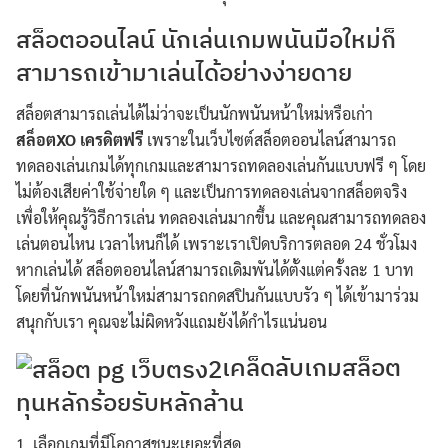
สล็อตออนไลน์ นักเล่นเกมพนันมือใหม่ก็
สามารถเข้ามาเล่นได้อย่างง่ายดาย
สล็อตสามารถเล่นได้ไม่ว่าจะเป็นนักพนันหน้าใหม่หรือเก่า
สล็อตXO เครดิตฟรี
เพราะในเว็บไซต์สล็อตออนไลน์สามารถ
ทดลองเล่นเกมได้ทุกเกมและสามารถทดลองเล่นกันแบบฟรี ๆ โดย
ไม่ต้องเสียค่าใช้จ่ายใด ๆ และเป็นการทดลองเล่นจากสล็อตจริง
เพื่อให้คุณรู้วิธีการเล่น ทดลองเล่นมากขึ้น และคุณสามารถทดลอง
เล่นตอนไหน เวลาไหนก็ได้ เพราะเราเปิดบริการตลอด 24 ชั่วโมง
หากเล่นได้ สล็อตออนไลน์สามารถเดิมพันได้ตั้งแต่ครั้งละ 1 บาท
โดยที่นักพนันหน้าใหม่สามารถกดสปินกันแบบรัว ๆ ได้เข้ามาร่วม
สนุกกับเรา คุณจะไม่ผิดหวังแถมยังได้กำไรแน่นอน
เคล็ดลับเกมสล็อต
ทุนหลักร้อยรับหลักล้าน
1. เลือกเกมที่มีโอกาสชนะเยอะที่สุด