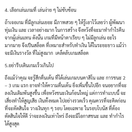
4. เลือกเล่นเกมที่ เล่นง่าย ๆ ไม่ซับซ้อน
ถ้าเจอเกม ที่มีลูกเล่นเยอะ มีภาพสวย ๆ ให้รู้เอาไว้เลยว่า ผู้พัฒนา
ทุ่มเงิน และ เวลาอย่างมาก ในการสร้าง จึงหวังที่จะมาทำกำไรคืน
จากผู้เล่นแทน ดังนั้น เกมที่มีหน้าตาเรียบ ๆ ไม่มีลูกเล่น อะไร
มากมาย จึงเป็นสล็อต ที่เหมาะสำหรับทำเงิน ได้ในระยะยาว แม้ว่า
จะมีเงินรางวัล ที่ไม่สูงมาก เคล็ดลับเกมสล็อต
5.อย่ารีบเดินเกมเร็วเกินไป
ถึงแม้ว่าคุณ จะรู้สึกตื่นเต้น ที่ได้เล่นเกมบนคาสิโน และ การชนะ 2
– 3 เกม แรก อาจทำให้ความตื่นเต้น ยิ่งเพิ่มขึ้นไปอีก จนอยากที่จะ
ลงเงินเดิมพันสูงขึ้น เพื่อหวังชนะเงินก้อนใหญ่ แต่การทำแบบนี้ จะ
เสี่ยงทำให้สูญเสีย เงินทั้งหมด ไปอย่างรวดเร็ว คุณควรที่จะคิดก่อน
ที่จะตัดสินใจ วางเงินทุก ๆ รอบ โดยเฉพาะ ในรอบโบนัส ที่ต้อง
ตัดสินใจให้ดี ว่าจะลงเงินเท่าไหร่ ถึงจะมีโอกาสชนะ และ ทำกำไร
ได้สูงสุด