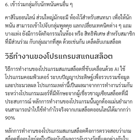
6. เข้าร่วมกลุ่มกับนักพนันคนอื่น ๆ
คาสิโนออนไลน์ ส่วนใหญ่มักจะมี ห้องไว้สำหรับสนทนา เพื่อให้นัก
พนัน สามารถเข้าไปจับกลุ่มพูดคุย แลกเปลี่ยนเทคนิคต่าง ๆ แถม
บางแห่ง ยังมีการจัดกิจกรรมในห้อง หรือ สิทธิพิเศษ สำหรับสมาชิก
ที่มีส่วนร่วม กับกลุ่มมากที่สุด ด้วยเช่นกัน เคล็ดลับเกมสล็อต
วิธีทำงานของโปรแกรมสแกนสล็อต
วิธีการทำงานของโปรแกรมสแกนสล็อตที่ขับเคลื่อนด้วย AI ใช้
โปรแกรมคอมพิวเตอร์ ระบบปัญญาประดิษฐ์เพื่อรวบรวมข้อมูล
และประมวลผล โปรแกรมเหล่านี้เป็นผลมาจากการทำงานร่วมกัน
ระหว่างโปรแกรมเมอร์ที่มีทักษะจากผู้เชี่ยวชาญเซียนสล็อตที่มี
ประสบการณ์ หลักการทำงานของโปรแกรมนั้นถูกต้องแม่นยำมาก
จนสามารถนำไปใช้ทำกำไรจริงจากเกมสล็อตออนไลน์ได้มากกว่า
90%
หลักการทำงานของโปรแกรมสแกนสล็อตคือการตรวจสอบว่าเกม
สล็อตที่ออนไลน์อยู่ในปัจจุบันมีผลการจับรางวัลที่แตกต่างกันใน